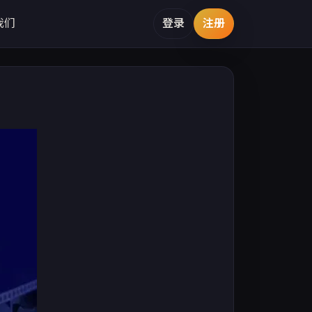
我们
登录
注册