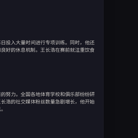
每日投入大量时间进行专项训练。同时，他还
和良好的休息机制。王长浩在赛前就注重饮食
恒的努力。全国各地体育学校和俱乐部纷纷研
王长浩的社交媒体粉丝数量急剧增长，他开始
佩。