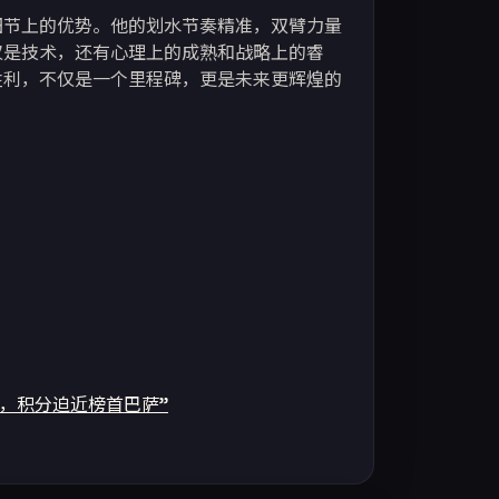
细节上的优势。他的划水节奏精准，双臂力量
仅是技术，还有心理上的成熟和战略上的睿
胜利，不仅是一个里程碑，更是未来更辉煌的
著，积分迫近榜首巴萨”