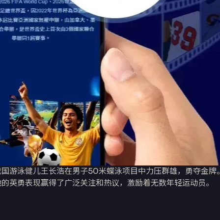
我国游泳健儿王长浩在男子50米蝶泳项目中力压群雄，勇夺金牌
他的英勇表现赢得了广泛关注和热议，激励着无数年轻运动员。