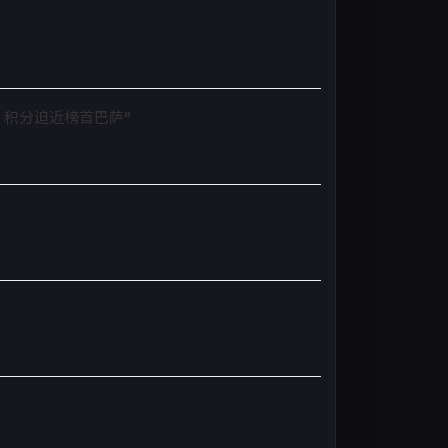
，积分迫近榜首巴萨”