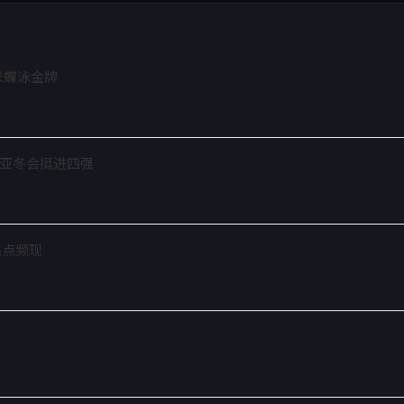
米蝶泳金牌
亚冬会挺进四强
亮点频现