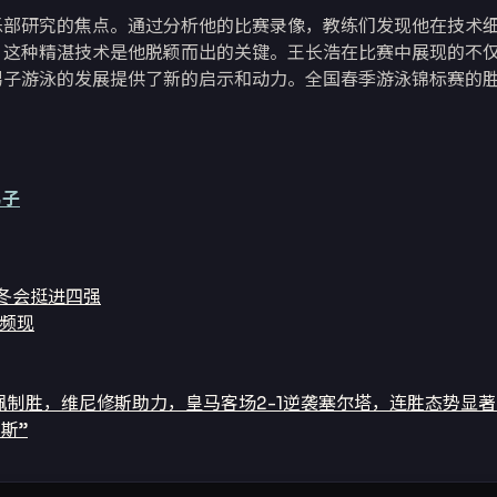
乐部研究的焦点。通过分析他的比赛录像，教练们发现他在技术
。这种精湛技术是他脱颖而出的关键。王长浩在比赛中展现的不
男子游泳的发展提供了新的启示和动力。全国春季游泳锦标赛的
男子
冬会挺进四强
点频现
姆巴佩制胜，维尼修斯助力，皇马客场2-1逆袭塞尔塔，连胜态势显
斯”