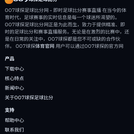
007球探足球比分网 - 即时足球比分赛事直播 在当今的体
育时代，足球赛事的实时信息是每一个球迷所渴望的。
007球探足球比分网正是为此而生，致力于提供精准、即
时的足球比分和赛事直播服务。无论是在激烈的比赛中，还
是在日常的关注中，007球探都是您不可或缺的合作伙
伴。 007球探
体育官网
用户可以通过007球探的官方网
产品
下载中心
核心特点
新闻中心
关于007球探足球比分
支持
帮助中心
联系我们