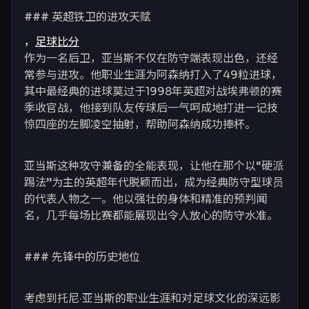
### 英超铁卫的进攻天赋
，
足球比分
作为一名后卫，亚当斯不仅在防守端表现出色，还经
常参与进攻。他职业生涯为阿森纳打入了49粒进球，
其中最经典的进球莫过于1998年英超对战埃弗顿的赛
季收官战，他接到队友传球后一气呵成地打进一记技
惊四座的左脚凌空抽射，帮助阿森纳成功捧杯。
亚当斯这种攻守兼备的全能表现，让他在那个以“硬派
踢法”为主的英超年代脱颖而出，成为经典防守型球员
的代表人物之一。他以强壮的身体和精准的预判闻
名，几乎每场比赛都能展现出令人放心的防守水准。
### 先锋中的历史地位
考虑到托尼·亚当斯的职业生涯和对足球文化的深远影