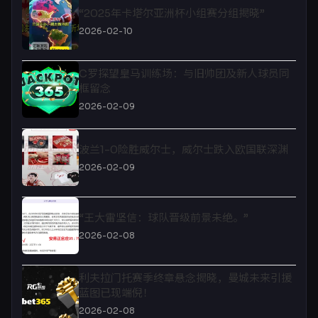
“2025年卡塔尔亚洲杯小组赛分组揭晓”
2026-02-10
C罗探望皇马训练场：与旧帅团及新人球员同
框留念
2026-02-09
波兰1-0险胜威尔士，威尔士跌入欧国联深渊
2026-02-09
“王大雷坚信：球队晋级前景未绝。”
2026-02-08
利夫拉门托赛季终章悬念揭晓，曼城未来引援
蓝图已现端倪！
2026-02-08