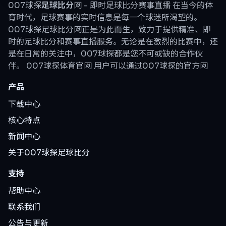
007球探
足球比分
网 - 即时足球比分赛事直播 在当今的体
育时代，足球赛事的实时信息是每一个球迷所渴望的。
007球探足球比分网正是为此而生，致力于提供精准、即
时的足球比分和赛事直播服务。无论是在激烈的比赛中，还
是在日常的关注中，007球探都是您不可或缺的合作伙
伴。 007球探体育官网 用户可以通过007球探的官方网
产品
下载中心
核心特点
新闻中心
关于007球探足球比分
支持
帮助中心
联系我们
公告与更新