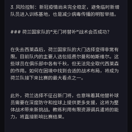
3. 风险控制：新冠疫情尚未完全稳定，避免临时新增
队员进入训练基地，也是减少病毒传播的明智举措。
### 荷兰国家队的“无门将替补”战术会否成功？
在失去西莱森后，荷兰国家队的大门选择变得非常有
限。目前队内的主要人选包括费尔曼和帕斯维尔。这
些球员在俱乐部中各有千秋，但无法完全取代西莱森
的作用。如何在困境中找到合适的战术布局，将成为
荷兰队接下来比赛的最大看点之一。
此外，荷兰选择不征召新门将，也意味着其他替补球
员需要在深度防守和控球上提供更多支援，这将为整
体战术带来新挑战。教练利用有限资源调兵遣将的能
力，将直接影响比赛结果。