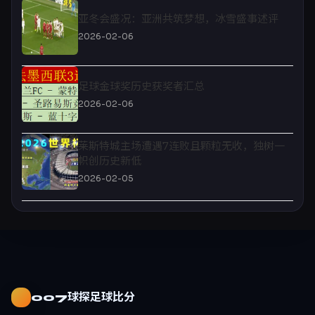
亚冬会盛况：亚洲共筑梦想，冰雪盛事述评
2026-02-06
足球金球奖历史获奖者汇总
2026-02-06
莱斯特城主场遭遇7连败且颗粒无收，独树一
帜创历史新低
2026-02-05
007球探足球比分