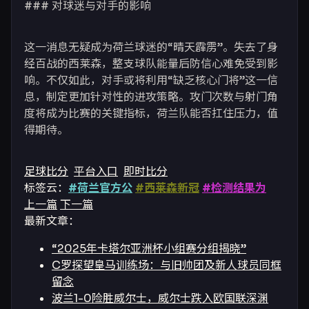
### 对球迷与对手的影响
这一消息无疑成为荷兰球迷的“晴天霹雳”。失去了身
经百战的西莱森，整支球队能量后防信心难免受到影
响。不仅如此，对手或将利用“缺乏核心门将”这一信
息，制定更加针对性的进攻策略。攻门次数与射门角
度将成为比赛的关键指标，荷兰队能否扛住压力，值
得期待。
足球比分
平台入口
即时比分
标签云：
#荷兰官方公
#西莱森新冠
#检测结果为
上一篇
下一篇
最新文章：
“2025年卡塔尔亚洲杯小组赛分组揭晓”
C罗探望皇马训练场：与旧帅团及新人球员同框
留念
波兰1-0险胜威尔士，威尔士跌入欧国联深渊