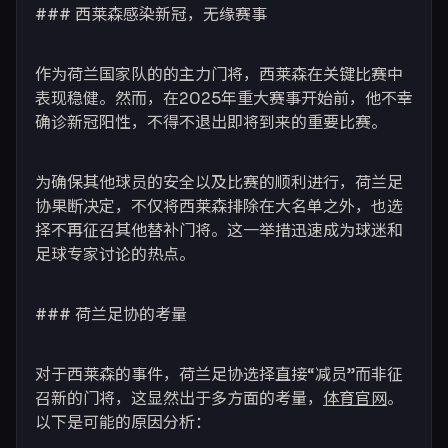
### 西莱森感染新冠，无缘赛事
作为荷兰国家队的的主力门将，西莱森在关键比赛中
表现稳健。然而，在2025年重大赛事开始前，他不幸
确诊新冠阳性，不得不退出即将到来的重要比赛。
为确保其他球员的安全以及比赛的顺利进行，荷兰足
协果断决定，不仅将西莱森排除在大名单之外，也选
择不再征召其他替补门将。这一举措迅速成为球迷和
足球专家讨论的热点。
### 荷兰足协的考量
对于西莱森的事件，荷兰足协选择直接“减员”而非征
召新的门将，这显然出于多方面的考量，
体育官网
。
以下是可能的原因分析：