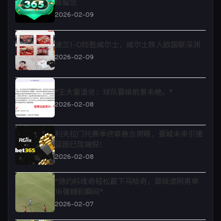
框留念
2026-02-09
波兰1-0险胜威尔士，威尔士跌入欧国联深渊
2026-02-09
“王大雷坚信：球队晋级前景未绝。”
2026-02-08
利夫拉门托赛季终章悬念揭晓，曼城未来引援
蓝图已现端倪！
2026-02-08
“德约科维奇轻松赢下马哈奇，晋级澳网男单
16强精彩瞬间”
2026-02-07