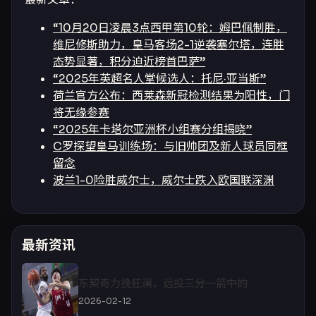
“10月20日凌晨3点西甲第10轮：姆巴佩制胜，
维尼修斯助力，皇马客场2-1逆袭塞尔塔，连胜
态势显著，积分迫近榜首巴萨”
“2025年英超名人堂候选人：托尼·亚当斯”
荷兰官方公布：西莱森新冠检测结果为阳性，门
将无缘参赛
“2025年卡塔尔亚洲杯小组赛分组揭晓”
C罗探望皇马训练场：与旧帅团及新人球员同框
留念
波兰1-0险胜威尔士，威尔士跌入欧国联深渊
最新资讯
东契奇力挽狂澜，远投三分一箭中的
2026-02-12