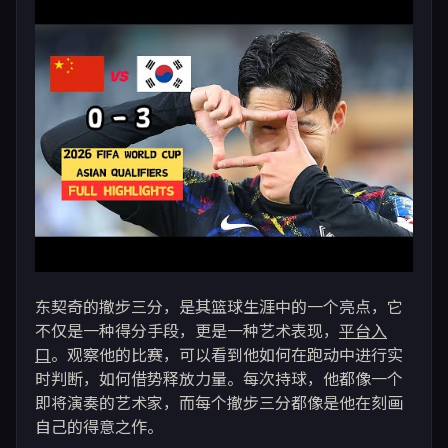
东契奇的撤步三分，是其篮球生涯中的一个亮点，它
不仅是一种得分手段，更是一种艺术表现，
平台入
口
。观察他的比赛，可以看到他如何在跑动中进行实
时判断，如何借势释放力量。每次持球，他都像一个
即将演奏的艺术家，而每个撤步三分都像是他在刻画
自己的得意之作。