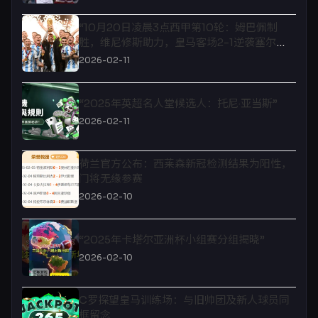
“10月20日凌晨3点西甲第10轮：姆巴佩制
胜，维尼修斯助力，皇马客场2-1逆袭塞尔
塔，连胜态势显著，积分迫近榜首巴萨”
2026-02-11
“2025年英超名人堂候选人：托尼·亚当斯”
2026-02-11
荷兰官方公布：西莱森新冠检测结果为阳性，
门将无缘参赛
2026-02-10
“2025年卡塔尔亚洲杯小组赛分组揭晓”
2026-02-10
C罗探望皇马训练场：与旧帅团及新人球员同
框留念