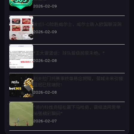
2026-02-09
波兰1-0险胜威尔士，威尔士跌入欧国联深渊
2026-02-09
“王大雷坚信：球队晋级前景未绝。”
2026-02-08
利夫拉门托赛季终章悬念揭晓，曼城未来引援
蓝图已现端倪！
2026-02-08
“德约科维奇轻松赢下马哈奇，晋级澳网男单
16强精彩瞬间”
2026-02-07