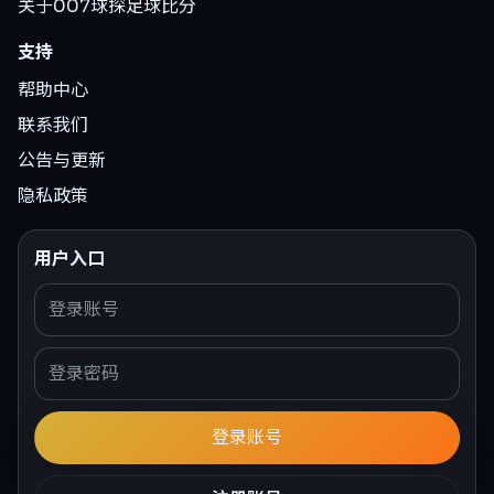
关于007球探足球比分
支持
帮助中心
联系我们
公告与更新
隐私政策
用户入口
登录账号