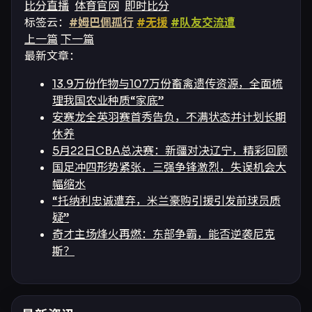
比分直播
体育官网
即时比分
标签云：
#姆巴佩孤行
#无援
#队友交流遭
上一篇
下一篇
最新文章：
13.9万份作物与107万份畜禽遗传资源，全面梳
理我国农业种质“家底”
安赛龙全英羽赛首秀告负，不满状态并计划长期
休养
5月22日CBA总决赛：新疆对决辽宁，精彩回顾
国足冲四形势紧张，三强争锋激烈，失误机会大
幅缩水
“托纳利忠诚遭弃，米兰豪购引援引发前球员质
疑”
奇才主场烽火再燃：东部争霸，能否逆袭尼克
斯？