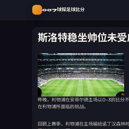
007球探足球比分
斯洛特稳坐帅位未受
昨晚，利物浦在安菲尔德主场以0-3的比分
在利物浦所面临的挑战。
回顾上赛季，利物浦在主场输给诺丁汉森林