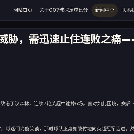
网站首页
关于007球探足球比分
新闻中心
联系
威胁，需迅速止住连败之痛—
不敌诺丁汉森林，连续7轮英超中输掉6场。面对如此困境，赛后
时，球迷们尚能笑谈，那时球队正势如破竹地向英超冠军迈进。