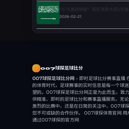
“火鸟激战快船！菲尼克斯太阳VS
2026-02-21
007球探足球比分
007球探足球比分网
- 即时足球比分赛事直播 
的体育时代，足球赛事的实时信息是每一个球迷
望的。007球探足球比分网正是为此而生，致
供精准、即时的足球比分和赛事直播服务。无论
激烈的比赛中，还是在日常的关注中，007球
您不可或缺的合作伙伴。 007球探体育官网 用
通过007球探的官方网