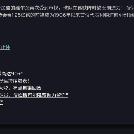
加盟的维尔茨再次受到审视，球队在他缺阵时缺乏创造力；而伊萨
会费1.25亿镑的前锋成为1906年以来首位代表利物浦前4场
速止住
高达90+”
好运持续爆表！
大登，亮点集锦回放
力球员，詹姆斯可能降薪助力留守”
”