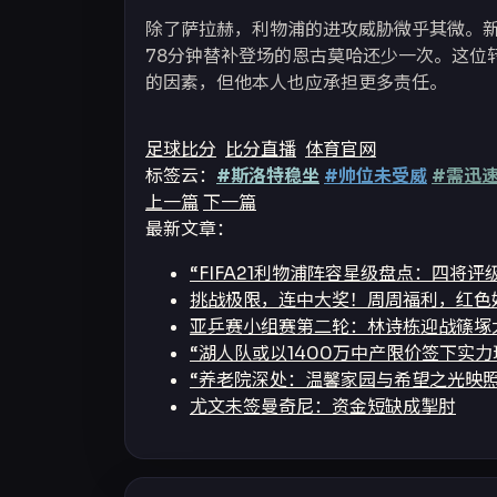
除了萨拉赫，利物浦的进攻威胁微乎其微。新
78分钟替补登场的恩古莫哈还少一次。这位转
的因素，但他本人也应承担更多责任。
足球比分
比分直播
体育官网
标签云：
#斯洛特稳坐
#帅位未受威
#需迅
上一篇
下一篇
最新文章：
“FIFA21利物浦阵容星级盘点：四将评级
挑战极限，连中大奖！周周福利，红色
亚乒赛小组赛第二轮：林诗栋迎战篠塚
“湖人队或以1400万中产限价签下实
“养老院深处：温馨家园与希望之光映照
尤文未签曼奇尼：资金短缺成掣肘