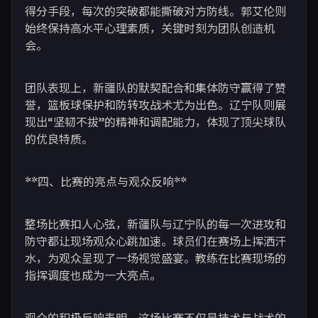
得分手段，每次的突破都能撕破对方防线。郭艾伦则
始终保持高水平心理素质，关键时刻为团队创造机
会。
团队表现上，新疆队的默契配合和集体防守赢得了赞
誉，篮板球保护和防转攻战术尤为出色。辽宁队则展
现出“坚韧不拔”的精神和调配能力，体现了顶尖球队
的优良特质。
**四、比赛的亮点与观众反响**
整场比赛扣人心弦，新疆队与辽宁队的每一次进攻和
防守都让现场观众心跳加速。球员们在赛场上挥洒汗
水，为观众呈现了一场视觉盛宴。教练在比赛现场的
指挥调度也成为一大亮点。