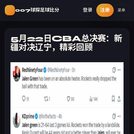
登录
注册
007球探足球比分
菜单
5月22日CBA总决赛：新
疆对决辽宁，精彩回顾