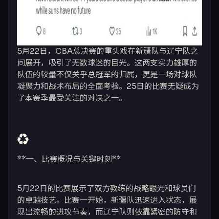
5月22日，CBA总决赛的重头戏在新疆队与辽宁队之
间展开，吸引了无数球迷的目光。这两支实力雄厚的
队伍的较量不仅关乎总冠军的归属，更是一场对球队
凝聚力和战术布局的全面考验。25日的比赛无疑成为
了本赛季最受关注的对决之一。
♻️
**一、比赛概况与关键时刻**
5月22日的比赛展示了双方教练的战略眼光和球员们
的卓越技艺。比赛一开始，新疆队迅速进入状态，展
现出流畅的进攻节奏，而辽宁队则依靠紧密的防守和