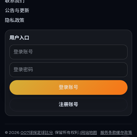
联系我们
公告与更新
隐私政策
用户入口
登录账号
注册账号
© 2026
007球探足球比分
. 保留所有权利.|
网站地图
服务条款
缓存政策