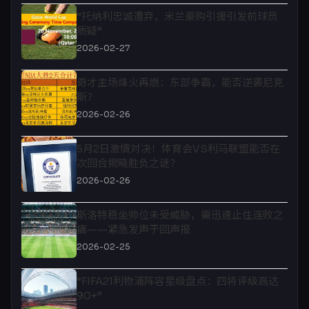
“托纳利忠诚遭弃，米兰豪购引援引发前球员
质疑”
2026-02-27
奇才主场烽火再燃：东部争霸，能否逆袭尼克
斯？
2026-02-26
5月2日激情对决！体育会VS利马联盟能否在
次回合揭晓胜负之谜？
2026-02-26
斯洛特稳坐帅位未受威胁，需迅速止住连败之
痛——紧急发声于回声报
2026-02-25
“FIFA21利物浦阵容星级盘点：四将评级高达
90+”