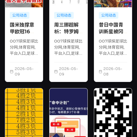
公司动态
公司动态
公司动态
国米独撑意
周三挪超解
昔日中国青
甲欧冠16强
析：特罗姆
训新星被冈
席位，亚特
瑟主场全胜
田武史誉为
007球探足球比
007球探足球比
007球探足球比
兰大、AC米
无丢球推荐
天才，浙江
分网,体育官网,
分网,体育官网,
分网,体育官网,
兰、尤文图
籍球员培养
平台入口,足球
平台入口,足球
平台入口,足球
斯均遭淘汰
潜力无限！
比分,即时比分,
比分,即时比分,
比分,即时比分,
比分直播,国米
比分直播,周三
比分直播,昔日
2026-05-
2026-05-
2026-05-
独撑意甲欧冠16
挪超解析：特罗
中国青训新星被
09
09
08
强席位，亚特兰
姆瑟主场全胜无
冈田武史誉为天
大、AC米
丢球推荐
才，浙江籍球员
兰、...
培...