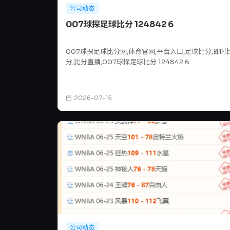
公司动态
007球探足球比分 124842 6
007球探足球比分网,体育官网,平台入口,足球比分,即时
分,比分直播,007球探足球比分 124842 6
2026-07-15
公司动态