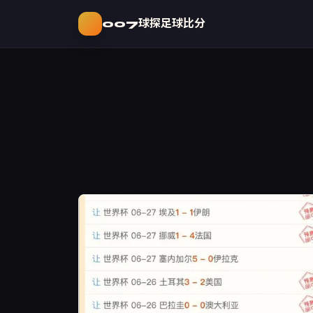
007球探足球比分