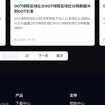
007球探足球比分007球探足球比分网数据冲
到007引发
比
007球探足球比分网,体育官网,平台入口,足球比分,即时比
分,比分直播,007球探足球比分007球探足球比分网数据
冲到0...
2026-07-13
...
23
下一页
尾页
产品
支持
下载中心
帮助中心
在当今