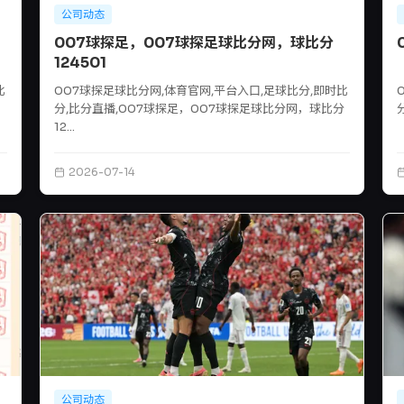
公司动态
007球探足，007球探足球比分网，球比分
124501
比
007球探足球比分网,体育官网,平台入口,足球比分,即时比
分,比分直播,007球探足，007球探足球比分网，球比分
12...
2026-07-14
公司动态