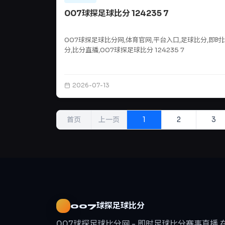
007球探足球比分 124235 7
007球探足球比分网,体育官网,平台入口,足球比分,即时
分,比分直播,007球探足球比分 124235 7
2026-07-13
首页
上一页
1
2
3
007球探足球比分
007球探足球比分网 - 即时足球比分赛事直播 