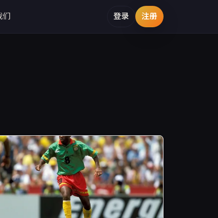
我们
登录
注册