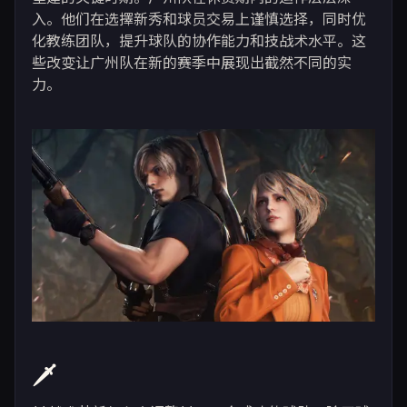
入。他们在选擇新秀和球员交易上谨慎选择，同时优
化教练团队，提升球队的协作能力和技战术水平。这
些改变让广州队在新的赛季中展现出截然不同的实
力。
🗡️