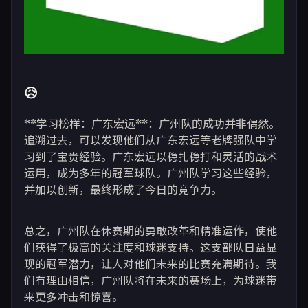
😥
**学习榜样：广东宏远**：广州队的成功并非偶然。
追溯过去，可以发现他们从广东宏远等老牌强队中学
习到了宝贵经验。广东宏远以稳扎稳打和灵活的战术
运用，成为多年的冠军球队。广州队学习这些经验，
并加以创新，最终形成了今日的竞争力。
总之，广州队在休赛期的勇敢改革和精准运作，使他
们获得了极高的关注度和球迷支持。这支部队日益显
现的冠军潜力，让人对他们未来的比赛充满期待。我
们有理由相信，广州队将在未来的赛场上，为球迷带
来更多冲击和惊喜。