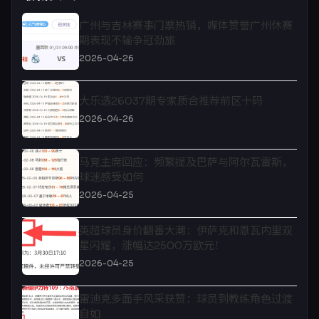
广州与吉林赛事门票热销，媒体赞誉广州休赛
期表现不输争冠劲旅
2026-04-26
大乐透26037期专家质合推荐前区十码
2026-04-26
马竞主席回应：频繁提及巴萨与阿尔瓦雷斯，
球迷感受如何
2026-04-25
英超球员身价翻番大潮：伊萨克和恩瓦内里双
星闪耀，涨幅达2500万欧元！
2026-04-25
雷迪克多面手风采获赞：球员到教练角色过渡
自如