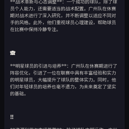
**战术革新与心态调整**：一个成功的球队，除了球
员个人能力，还需要适当的战术配置。广州队在休赛
期对战术进行了深入研究，并不断调整以适应不同对
手的风格。此外，他们重视球员心理建设，帮助球员
在比赛中保持冷静专注。
🙈
**明星球员的引进与培养**：广州队在休赛期进行了
阵容优化，引进了一位在联赛中具有丰富经验和实力
的明星球员，大幅提升了球队的整体实力。同时，他
们对年轻球员的培养也毫不遗力，为未来奠定了坚实
的基础。
‼️