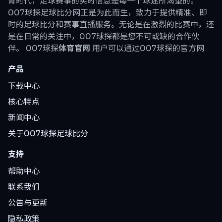
育时代，足球赛事的实时信息是每一个球迷所渴望的。
007球探足球比分网正是为此而生，致力于提供精准、即
时的足球比分和赛事直播服务。无论是在激烈的比赛中，还
是在日常的关注中，007球探都是您不可或缺的合作伙
伴。 007球探
体育官网
用户可以通过007球探的官方网
产品
下载中心
核心特点
新闻中心
关于007球探足球比分
支持
帮助中心
联系我们
公告与更新
隐私政策