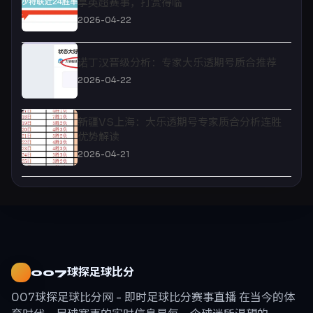
享英超赛事，打赏得临
2026-04-22
诺丁汉晋级分析：专家大乐透期号质合推荐
2026-04-22
新疆VS上海：大乐透期号专家质合分析连胜
优势解读
2026-04-21
007球探足球比分
007球探足球比分网 - 即时足球比分赛事直播 在当今的体