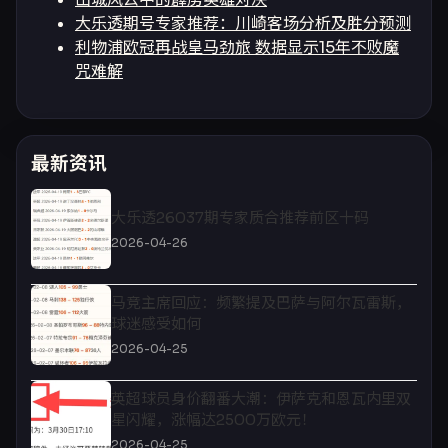
大乐透期号专家推荐：川崎客场分析及胜分预测
利物浦欧冠再战皇马劲旅 数据显示15年不败魔
咒难解
最新资讯
大乐透26037期专家质合推荐前区十码
2026-04-26
马竞主席回应：频繁提及巴萨与阿尔瓦雷斯，
球迷感受如何
2026-04-25
英超球员身价翻番大潮：伊萨克和恩瓦内里双
星闪耀，涨幅达2500万欧元！
2026-04-25