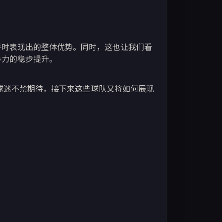
手时表现出的整体优势。同时，这也让我们看
争力的稳步提升。
球迷不禁期待，接下来这些球队又将如何展现