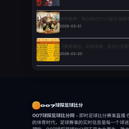
德甲推荐：莱比锡红牛VS霍芬海姆
2026-03-31
【勇者再战，太阳来袭，复仇火花即
2026-03-30
007球探足球比分
007球探足球比分网
- 即时足球比分赛事直播 
的体育时代，足球赛事的实时信息是每一个球迷