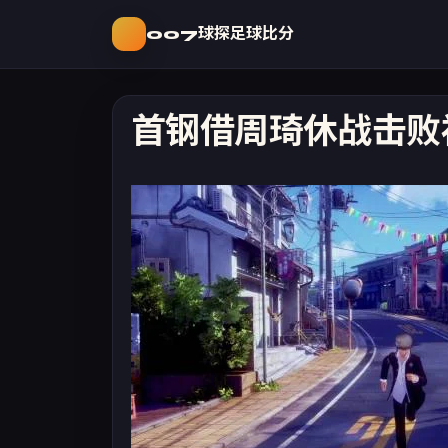
007球探足球比分
首钢借周琦休战击败