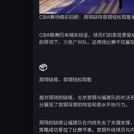
CBA赛场精彩回顾：周琦缺阵首钢轻松取胜
CBA联赛历来精彩纷呈，球员们的表现更是
的带领下，力克广州队。这两场比赛不仅展
📦
周琦缺席，首钢轻松取胜
面对周琦的缺席，北京首钢与福建队的对决
分展现了首钢深厚的阵容和高水平执行力。
周琦的缺席让福建队在内线失去了关键支撑
策略成功掌控了比赛节奏。首钢外线球员与