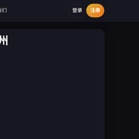
我们
登录
注册
州