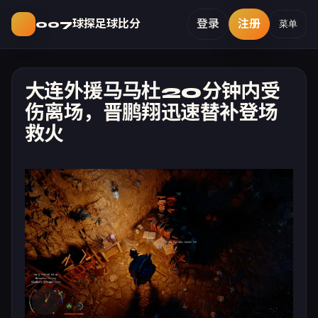
登录
注册
007球探足球比分
菜单
大连外援马马杜20分钟内受
伤离场，晋鹏翔迅速替补登场
救火