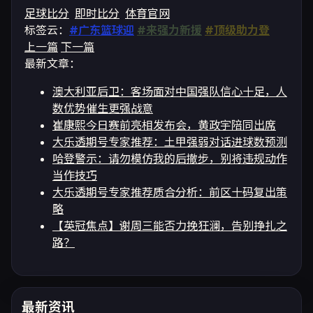
足球比分
即时比分
体育官网
标签云：
#广东篮球迎
#来强力新援
#顶级助力登
上一篇
下一篇
最新文章：
澳大利亚后卫：客场面对中国强队信心十足，人
数优势催生更强战意
崔康熙今日赛前亮相发布会，黄政宇陪同出席
大乐透期号专家推荐：土甲强弱对话进球数预测
哈登警示：请勿模仿我的后撤步，别将违规动作
当作技巧
大乐透期号专家推荐质合分析：前区十码复出策
略
【英冠焦点】谢周三能否力挽狂澜，告别挣扎之
路？
最新资讯