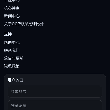
下载中心
核心特点
新闻中心
关于007球探足球比分
支持
帮助中心
联系我们
公告与更新
隐私政策
用户入口