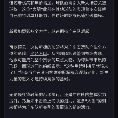
但随着伤病和年龄增加，球队亟需引入新人接管关键
球权。这位“大腿”此前在其他球队的表现曾多次证明
自己的持球单打能力，在逆境时能够迅速打破僵局。
新援加盟影响全方位，球迷期待广东队崛起
可以预见，这位新援的加盟将对广东宏远队产生全方
位的影响，
平台入口
。从内部阵容调整到赛场表现，
他很可能成为整个赛季的焦点人物，为球队带来质的
飞跃。而球迷们也纷纷表示：“这种重磅引援早就该来
了！”毕竟当广东昔日构建的冠军阵容逐渐老化，新生
力量的融入才是持续竞争的基础。
无论是杜锋教练的战术执行，还是广东队的整体实力
提升，乃至未来击败上海队的潜力，这条“大鱼”的到
来都将为广东队新赛季的发展注入新的活力。