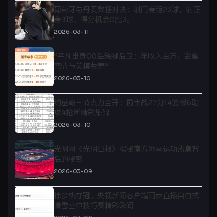
葡萄牙与丹麦数据对决：射门差距23球，射正
差9球，得分机会0比3。
2026-03-11
“平凡出身00后矮脚后卫：年收入百万，甜蜜
恋情与美模共舞”
2026-03-10
约基奇三节火力全开：爵士战27分14篮板6助
攻4抢断精彩集锦
2026-03-10
光明网《光明日报》揭秘南方冰雪运动热潮背
后的秘密
2026-03-09
徐梦桃夺冠，央视新闻客户端同步直播自由式
滑雪空中技巧赛精彩瞬间