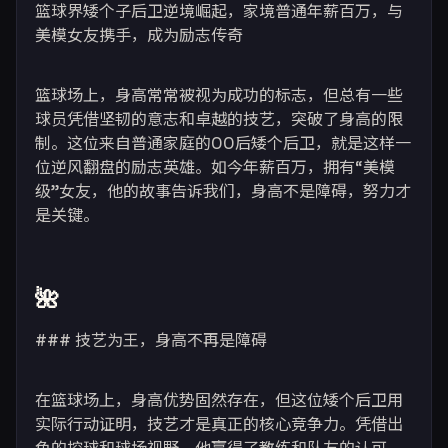
篮球界矮个子后卫逆境崛起，家境普通年薪百万，与
美模女友携手，成为励志传奇
篮球场上，身高常常被视为成功的标志，但总有一些
球员凭借坚韧的意志和卓越的技艺，突破了身高的限
制。这位来自普通家庭的00后矮个后卫，就是这样一
位逆风翻盘的励志英雄。如今年薪百万，拥有“美模
级”女友，他的故事告诉我们，身高不是障碍，努力才
是关键。
🌺
### 技艺为王，身高不再是障碍
在篮球场上，身高优势固然存在，但这位矮个后卫用
实际行动证明，技艺才是真正的核心竞争力。凭借出