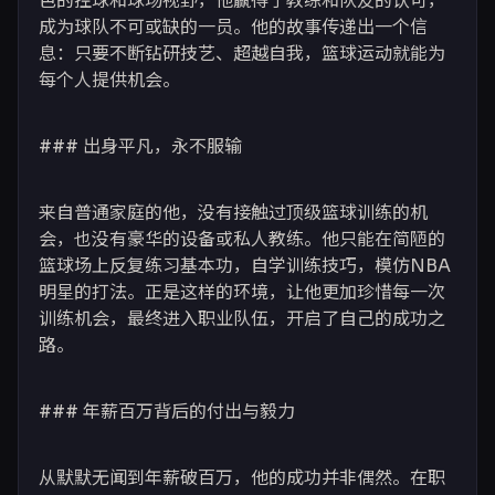
色的控球和球场视野，他赢得了教练和队友的认可，
成为球队不可或缺的一员。他的故事传递出一个信
息：只要不断钻研技艺、超越自我，篮球运动就能为
每个人提供机会。
### 出身平凡，永不服输
来自普通家庭的他，没有接触过顶级篮球训练的机
会，也没有豪华的设备或私人教练。他只能在简陋的
篮球场上反复练习基本功，自学训练技巧，模仿NBA
明星的打法。正是这样的环境，让他更加珍惜每一次
训练机会，最终进入职业队伍，开启了自己的成功之
路。
### 年薪百万背后的付出与毅力
从默默无闻到年薪破百万，他的成功并非偶然。在职