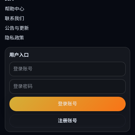
帮助中心
联系我们
公告与更新
隐私政策
用户入口
登录账号
注册账号