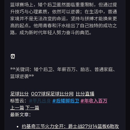
篮球赛场上，矮个后卫虽然面临重重限制，但通过提
升技巧与心理素质，依然可以逆袭；在生活中，普通
家境并不是无法改变的命运，坚持与拼搏才能换来更
高的起点。他用青春和汗水绘出了自己独特的成功之
路，成为新时代年轻人努力奋斗的典范。
⏰
**关键词：矮个后卫、年薪百万、励志、普通家庭、
篮球逆袭**
足球比分
007球探足球比分网
比分直播
标签云：
#平凡出身
#后矮脚后卫
#年收入百万
上一篇
下一篇
最新文章：
约基奇三节火力全开：爵士战27分14篮板6助攻