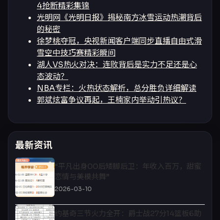
4抢断精彩集锦
光明网《光明日报》揭秘南方冰雪运动热潮背后
的秘密
徐梦桃夺冠，央视新闻客户端同步直播自由式滑
雪空中技巧赛精彩瞬间
湖人VS热火对决：连败背后是实力不足还是心
态波动？
NBA专栏：火热状态解析，总分胜负详细解读
郭斌炫富争议再起，王楠家内举动引热议？
最新资讯
“平凡出身00后矮脚后卫：年收入百万，甜蜜
恋情与美模共舞”
2026-03-10
约基奇三节火力全开：爵士战27分14篮板6助