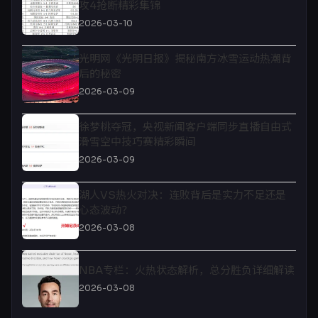
攻4抢断精彩集锦
2026-03-10
光明网《光明日报》揭秘南方冰雪运动热潮背
后的秘密
2026-03-09
徐梦桃夺冠，央视新闻客户端同步直播自由式
滑雪空中技巧赛精彩瞬间
2026-03-09
湖人VS热火对决：连败背后是实力不足还是
心态波动？
2026-03-08
NBA专栏：火热状态解析，总分胜负详细解读
2026-03-08