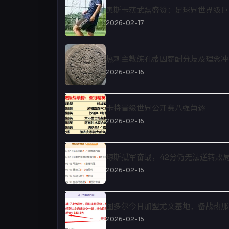
奥斯卡获武磊盛赞：足球界世界级巨
2026-02-17
热刺主教练孔蒂因薪酬分歧及理念冲
2026-02-16
卡特晋级世界公开赛八强角逐
2026-02-16
琼斯孤军奋战，42分仍无法逆转败
2026-02-15
图多尔今日加盟尤文基地，备战热那
2026-02-15