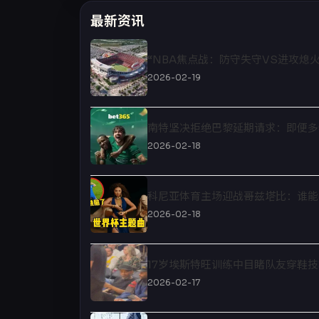
最新资讯
“NBA焦点战：防守失守VS进攻熄火
2026-02-19
南特坚决拒绝巴黎延期请求：即便多
2026-02-18
科尼亚体育主场迎战哥兹塔比：谁能
2026-02-18
17岁埃斯特旺训练中目睹队友穿鞋
2026-02-17