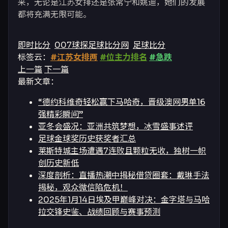
来，无论是江苏女排还是张常宁和姚迪，她们的发展
都将充满无限可能。
即时比分
007球探足球比分网
足球比分
标签云：
#江苏女排两
#位主力排名
#急跌
上一篇
下一篇
最新文章：
“德约科维奇轻松赢下马哈奇，晋级澳网男单16
强精彩瞬间”
亚冬会盛况：亚洲共筑梦想，冰雪盛事述评
足球金球奖历史获奖者汇总
莱斯特城主场遭遇7连败且颗粒无收，独树一帜
创历史新低
深度剖析：直播热潮中揭秘借贷圈套：戴琳手法
揭秘，观众微信陷危机！
2025年1月14日埃及甲巅峰对决：金字塔与马哈
拉交锋史鉴、战绩回顾与赛事预测