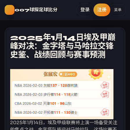
登录
注册
007球探足球比分
菜单
2025年1月14日埃及甲巅
峰对决：金字塔与马哈拉交锋
史鉴、战绩回顾与赛事预测
2025年1月14日，埃及甲级联赛将上演一场备受关注
的焦点之战，金字塔队将迎战马哈拉队。这场比赛不