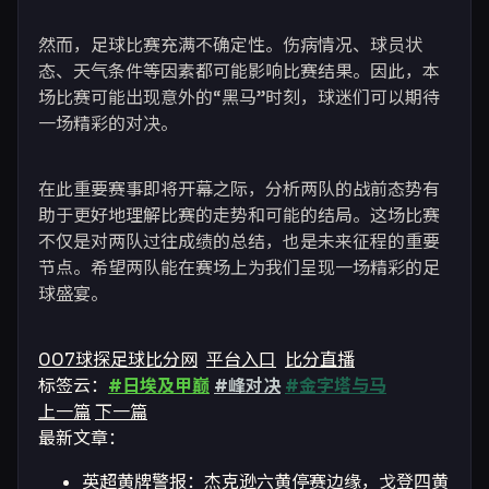
然而，足球比赛充满不确定性。伤病情况、球员状
态、天气条件等因素都可能影响比赛结果。因此，本
场比赛可能出现意外的“黑马”时刻，球迷们可以期待
一场精彩的对决。
在此重要赛事即将开幕之际，分析两队的战前态势有
助于更好地理解比赛的走势和可能的结局。这场比赛
不仅是对两队过往成绩的总结，也是未来征程的重要
节点。希望两队能在赛场上为我们呈现一场精彩的足
球盛宴。
007球探足球比分网
平台入口
比分直播
标签云：
#日埃及甲巅
#峰对决
#金字塔与马
上一篇
下一篇
最新文章：
英超黄牌警报：杰克逊六黄停赛边缘，戈登四黄