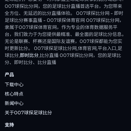
007球探比分网，您的足球比分直播首选平台，为您带来
全方位、无延迟的比分直播体验。 007球探比分网 - 即时
足球比分赛事直播 - 007球探体育官网 007球探比分网，
隶属于007球探体育官网，作为专业的体育数据服务平
台，我们致力于为您提供最精准、最全面的足球比分信息。
无论是联赛、杯赛还是国际友谊赛，007球探都能为您实
时更新比分。 007球探足球比分网,体育官网,平台入口,足
球比分,
即时比分
,比分直播 007球探比分网，您的足球比
分、即时比分、比分直播
产品
下载中心
核心特点
新闻中心
关于007球探足球比分
支持