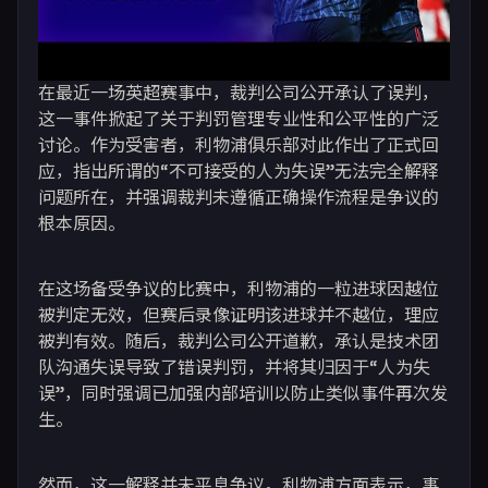
在最近一场英超赛事中，裁判公司公开承认了误判，
这一事件掀起了关于判罚管理专业性和公平性的广泛
讨论。作为受害者，利物浦俱乐部对此作出了正式回
应，指出所谓的“不可接受的人为失误”无法完全解释
问题所在，并强调裁判未遵循正确操作流程是争议的
根本原因。
在这场备受争议的比赛中，利物浦的一粒进球因越位
被判定无效，但赛后录像证明该进球并不越位，理应
被判有效。随后，裁判公司公开道歉，承认是技术团
队沟通失误导致了错误判罚，并将其归因于“人为失
误”，同时强调已加强内部培训以防止类似事件再次发
生。
然而，这一解释并未平息争议。利物浦方面表示，事