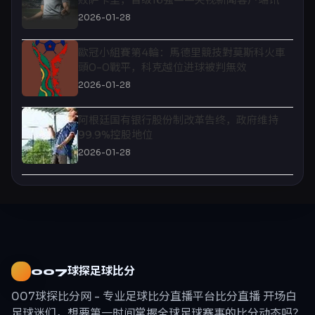
2026-01-28
歐冠小組賽第4輪：馬德里競技對莫斯科火車
頭0-0戰平，科克越位进球被判無效
2026-01-28
阿根廷国有银行股份制改革告终，政府维持
99.9%控股地位
2026-01-28
007球探足球比分
007球探比分网 - 专业足球比分直播平台比分直播 开场白
足球迷们，想要第一时间掌握全球足球赛事的比分动态吗？