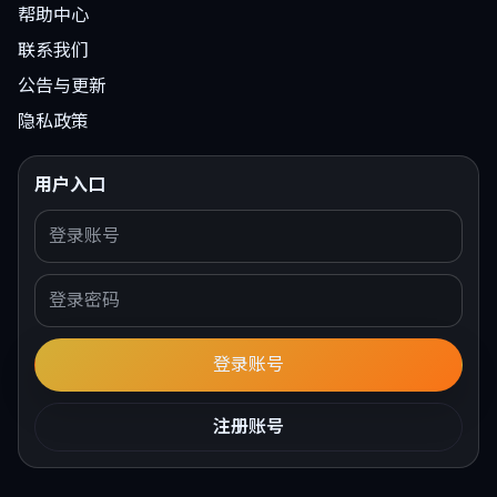
帮助中心
联系我们
公告与更新
隐私政策
用户入口
登录账号
注册账号