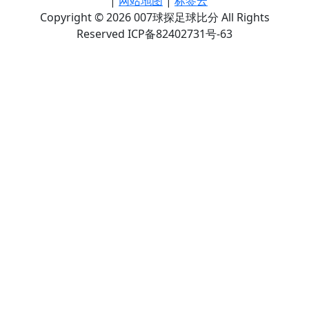
|
网站地图
|
标签云
Copyright © 2026 007球探足球比分 All Rights
Reserved ICP备82402731号-63