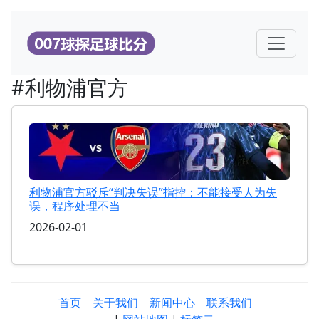
#利物浦官方
利物浦官方驳斥“判决失误”指控：不能接受人为失
误，程序处理不当
2026-02-01
首页
关于我们
新闻中心
联系我们