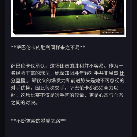
**萨巴伦卡的胜利同样来之不易**
萨巴伦卡也承认，这场比赛的胜利并不容易。作为一
名经验丰富的球员，她深知战胜年轻对手并非易事
比
分直播
。郑钦文的爆发力和前进势头是她不可忽视的
对手优势，因此每次交手，萨巴伦卡都必须全力以
赴。这场比赛不仅是选手间的较量，更是心态与心态
之间的对决。
**不断求索的攀登之路**