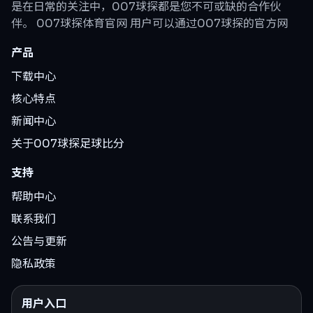
是在日常的关注中，007球探都是您不可或缺的合作伙
伴。 007球探体育官网 用户可以通过007球探的官方网
产品
下载中心
核心特点
新闻中心
关于007球探足球比分
支持
帮助中心
联系我们
公告与更新
隐私政策
用户入口