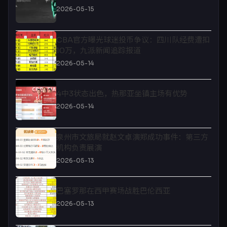
2026-05-15
CBA官方曝光球迷投币争议：四川队经费遭扣
10万，九派新闻追踪报道
2026-05-14
4中3状态出色，热那亚坐镇主场有优势
2026-05-14
泉州市文旅局就赵文卓演郑成功事件：第三方
机构负责展演
2026-05-13
巴塞罗那在西甲赛场战胜巴伦西亚
2026-05-13