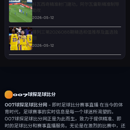
科瓦西奇精准射门建功，阿尔瓦雷斯精准制导
助攻
2026-05-12
排列三第2026088期精选和值推荐及直选独
胆
2026-05-12
007球探足球比分
007球探足球比分网
- 即时足球比分赛事直播 在当今的体
育时代，足球赛事的实时信息是每一个球迷所渴望的。
007球探足球比分网正是为此而生，致力于提供精准、即
时的足球比分和赛事直播服务。无论是在激烈的比赛中，还