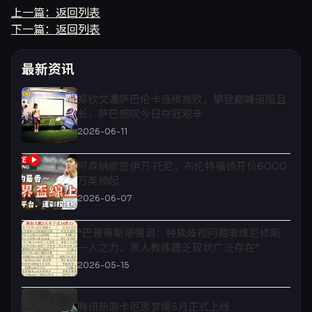
上一篇：返回列表
下一篇：返回列表
最新资讯
郑钦文遭萨巴伦卡连续挫败，攀登巅峰道阻且
长，萨巴感叹今日夺冠艰辛
2026-06-11
阿森纳欲签伊万·托尼，布伦特福德开价6000
万英镑起
2026-06-07
“巴普蒂斯塔强调：种族歧视问题非维尼修斯
一人之力，黑人教练匮乏现状广泛存在”
2026-05-15
腾讯新游卡厄思梦境5月正式上线