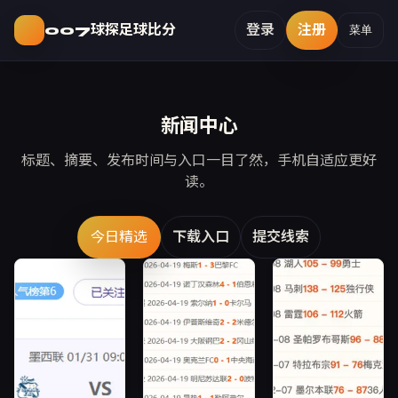
登录
注册
007球探足球比分
菜单
新闻中心
标题、摘要、发布时间与入口一目了然，手机自适应更好
读。
今日精选
下载入口
提交线索