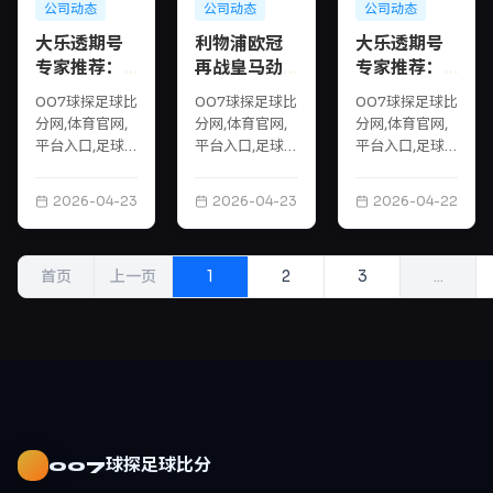
公司动态
公司动态
公司动态
大乐透期号
利物浦欧冠
大乐透期号
专家推荐：
再战皇马劲
专家推荐：
川崎客场分
旅 数据显示
质合分析前
007球探足球比
007球探足球比
007球探足球比
析及胜分预
15年不败魔
区十码，分
分网,体育官网,
分网,体育官网,
分网,体育官网,
测
咒难解
享英超赛
平台入口,足球
平台入口,足球
平台入口,足球
事，打赏得
比分,即时比分,
比分,即时比分,
比分,即时比分,
临
比分直播,大乐
比分直播,利物
比分直播,大乐
2026-04-23
2026-04-23
2026-04-22
透期号专家推
浦欧冠再战皇马
透期号专家推
荐：川崎客场分
劲旅 数据显示
荐：质合分析前
析及胜分预测
15年不败魔咒
区十码，分享英
首页
上一页
1
2
3
...
难...
超赛...
007球探足球比分