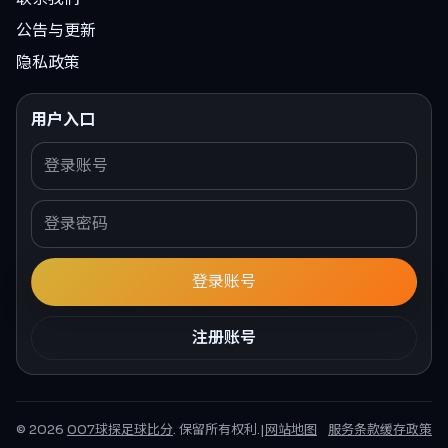
公告与更新
隐私政策
用户入口
登录账号
注册账号
© 2026
007球探足球比分
. 保留所有权利.|
网站地图
服务条款
缓存政策