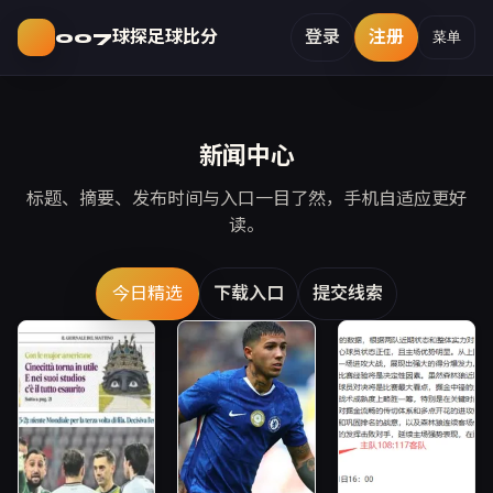
登录
注册
007球探足球比分
菜单
新闻中心
标题、摘要、发布时间与入口一目了然，手机自适应更好
读。
今日精选
下载入口
提交线索