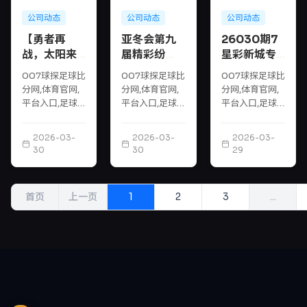
公司动态
公司动态
公司动态
【勇者再
亚冬会第九
26030期7
战，太阳来
届精彩纷
星彩新城专
袭，复仇火
呈，各代表
家质合分析
007球探足球比
007球探足球比
007球探足球比
花即将点
团纷至沓
推荐前区十
分网,体育官网,
分网,体育官网,
分网,体育官网,
燃】
来，黑龙江
码
平台入口,足球
平台入口,足球
平台入口,足球
日报聚焦报
比分,即时比分,
比分,即时比分,
比分,即时比分,
道
比分直播,【勇
比分直播,亚冬
比分直
2026-03-
2026-03-
2026-03-
者再战，太阳来
会第九届精彩纷
播,26030期7
30
30
29
袭，复仇火花即
呈，各代表团纷
星彩新城专家质
将点燃】
至沓来，黑龙江
合分析推荐前区
日...
十码
首页
上一页
1
2
3
...