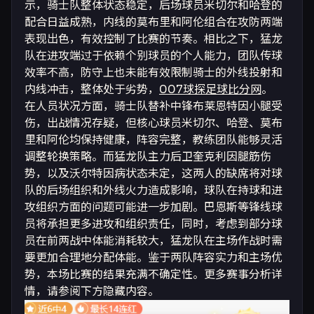
示，骑士队整体状态稳定，后场球员米切尔和哈登的
配合日益成熟，内线的莫布里和阿伦组合在攻防两端
表现出色，有效控制了比赛的节奏。相比之下，猛龙
队在进攻端过于依赖个别球员的个人能力，团队传球
效率不高，防守上也未能有效限制骑士的外线投射和
内线冲击，整体处于劣势，
007球探足球比分网
。
在人员状况方面，骑士队替补中锋布莱恩特因小腿受
伤，出战情况存疑，但核心球员米切尔、哈登、莫布
里和阿伦均保持健康，阵容完整，教练团队能够灵活
调整轮换策略。而猛龙队主力后卫奎克利因腿筋伤
势，以及沃尔特因病状态未定，这两人的缺席将对球
队的后场组织和外线火力造成影响，球队在持球和进
攻组织方面的问题可能进一步加剧。巴恩斯等锋线球
员将承担更多进攻和组织责任，同时，考虑到部分球
员在前两战中体能消耗较大，猛龙队在主场作战时需
要更加合理地分配体能。鉴于两队阵容实力和主场优
势，本场比赛的结果充满不确定性。更多赛事分析详
情，请参阅下方隐藏内容。