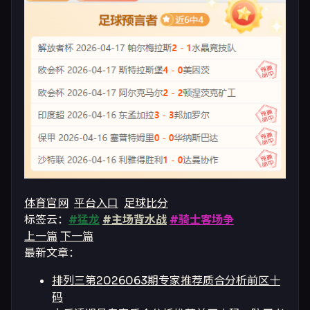
体育官网
平台入口
足球比分
标签云：
#猛龙
#主场背水战
#骑士客场争
上一篇
下一篇
最新文章：
排列三第2026063期专家推荐质合分析前区十
码