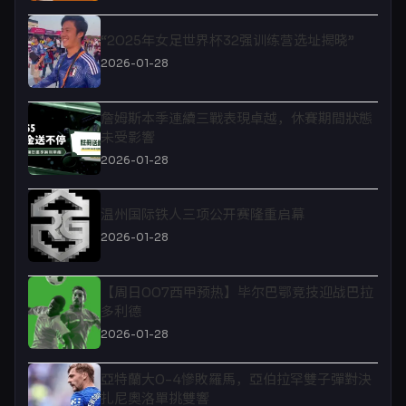
“2025年女足世界杯32强训练营选址揭晓”
2026-01-28
詹姆斯本季連續三戰表現卓越，休賽期間狀態
未受影響
2026-01-28
温州国际铁人三项公开赛隆重启幕
2026-01-28
【周日007西甲预热】毕尔巴鄂竞技迎战巴拉
多利德
2026-01-28
亞特蘭大0-4慘敗羅馬，亞伯拉罕雙子彈對決
扎尼奧洛單挑雙響