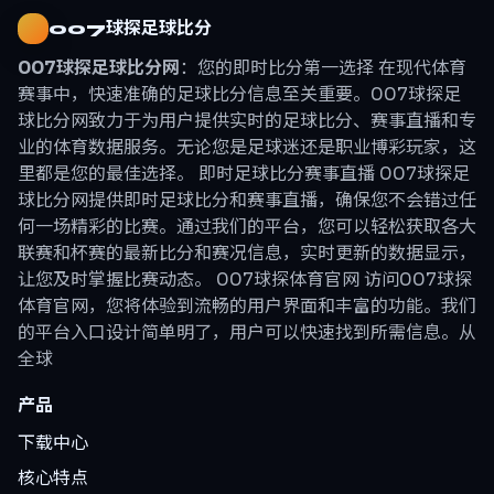
007球探足球比分
007球探足球比分网
：您的即时比分第一选择 在现代体育
赛事中，快速准确的足球比分信息至关重要。007球探足
球比分网致力于为用户提供实时的足球比分、赛事直播和专
业的体育数据服务。无论您是足球迷还是职业博彩玩家，这
里都是您的最佳选择。 即时足球比分赛事直播 007球探足
球比分网提供即时足球比分和赛事直播，确保您不会错过任
何一场精彩的比赛。通过我们的平台，您可以轻松获取各大
联赛和杯赛的最新比分和赛况信息，实时更新的数据显示，
让您及时掌握比赛动态。 007球探体育官网 访问007球探
体育官网，您将体验到流畅的用户界面和丰富的功能。我们
的平台入口设计简单明了，用户可以快速找到所需信息。从
全球
产品
下载中心
核心特点