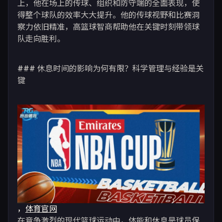
上，他在场上的传球、组织和防守端的全面表现，使
得整个球队的效率大大提升。他的传球视野和比赛洞
察力依旧精准，高篮球智商帮助他在关键时刻带领球
队走向胜利。
### 休息时间的影响为何有限？科学管理与经验是关
键
，
体育官网
在竞争激烈的现代篮球运动中，体能和休息是球员保