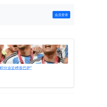
会员登录
，积分迫近榜首巴萨”