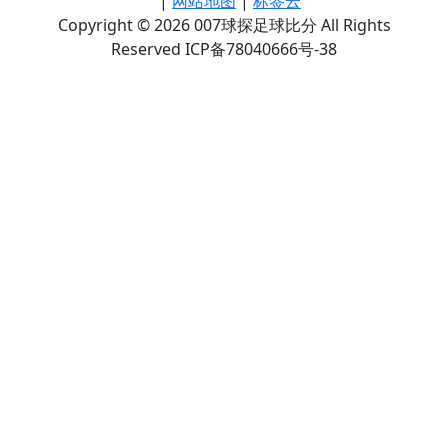
|
网站地图
|
标签云
Copyright © 2026 007球探足球比分 All Rights
Reserved ICP备78040666号-38