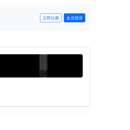
立即注册
会员登录