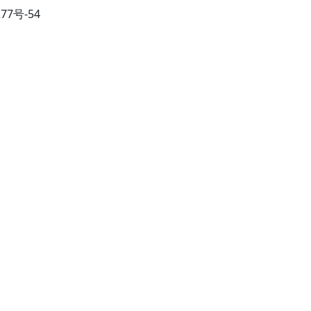
277号-54