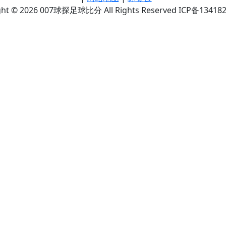
ght © 2026 007球探足球比分 All Rights Reserved ICP备13418