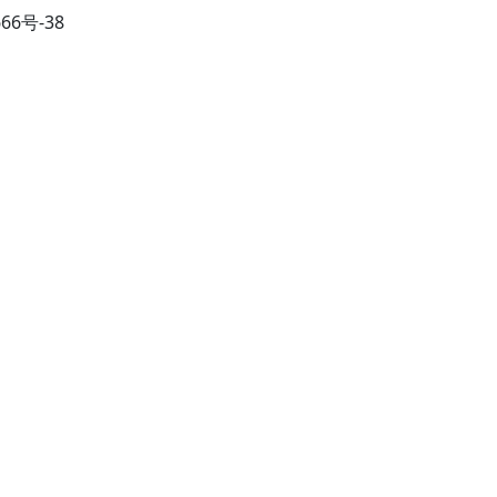
666号-38