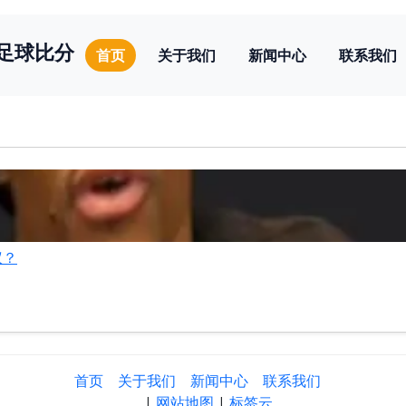
探足球比分
首页
关于我们
新闻中心
联系我们
议？
首页
关于我们
新闻中心
联系我们
|
网站地图
|
标签云