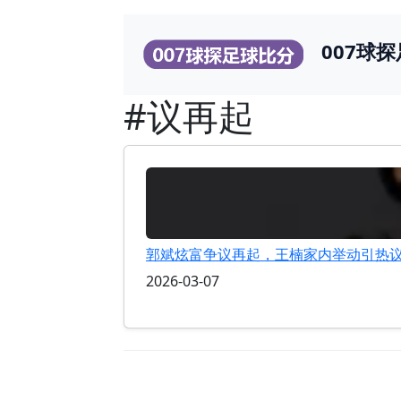
007球
#议再起
郭斌炫富争议再起，王楠家内举动引热
2026-03-07