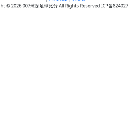
ght © 2026 007球探足球比分 All Rights Reserved ICP备82402