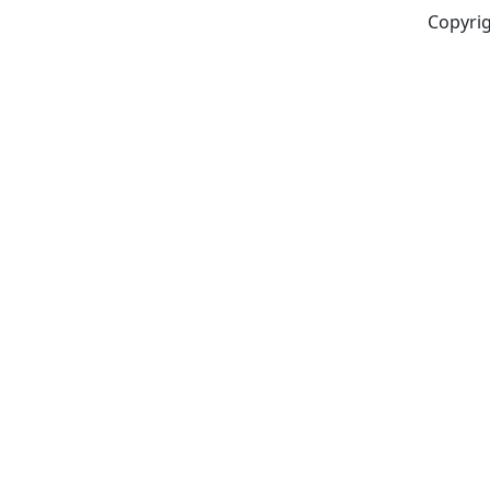
Copyri