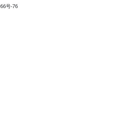
966号-76