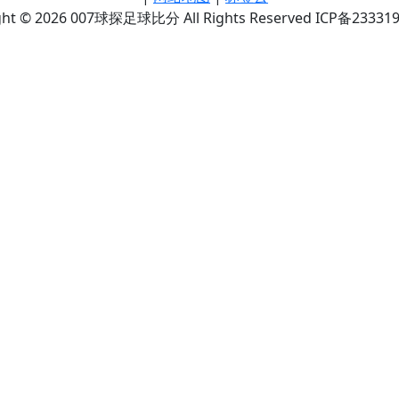
ght © 2026 007球探足球比分 All Rights Reserved ICP备23331