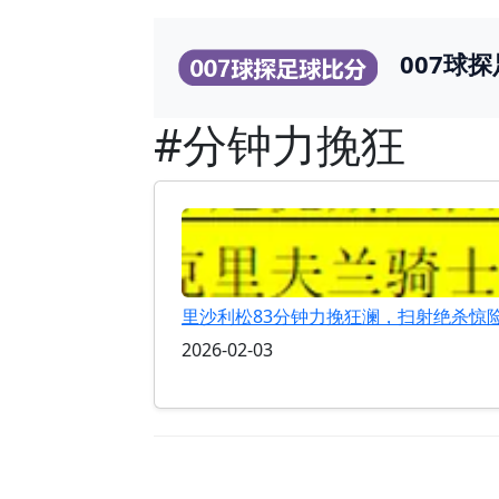
007球
#分钟力挽狂
里沙利松83分钟力挽狂澜，扫射绝杀惊险
2026-02-03