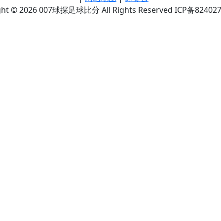
ght © 2026 007球探足球比分 All Rights Reserved ICP备82402