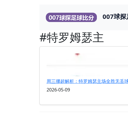
007球
#特罗姆瑟主
周三挪超解析：特罗姆瑟主场全胜无丢
2026-05-09