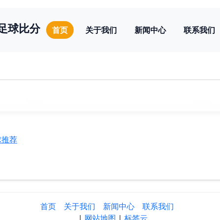
探足球比分
首页
关于我们
新闻中心
联系我们
球推荐
首页
关于我们
新闻中心
联系我们
|
网站地图
|
标签云