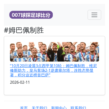
#姆巴佩制胜
“10月20日凌晨3点西甲第10轮：姆巴佩制胜，维尼
修斯助力，皇马客场2-1逆袭塞尔塔，连胜态势显
著，积分迫近榜首巴萨”
2026-02-11
首页
关于我们
新闻中心
联系我们