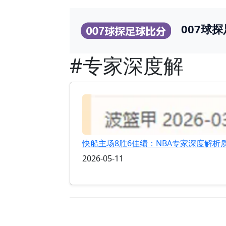
007球
#专家深度解
快船主场8胜6佳绩：NBA专家深度解析
2026-05-11