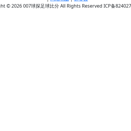
ght © 2026 007球探足球比分 All Rights Reserved ICP备82402