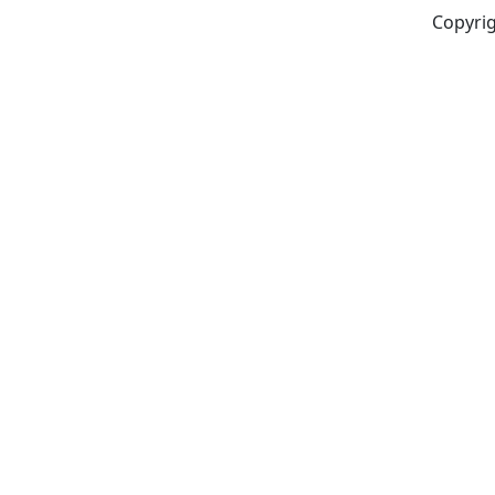
Copyri