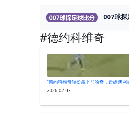
007球
#德约科维奇
“德约科维奇轻松赢下马哈奇，晋级澳网男
2026-02-07