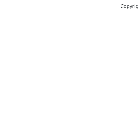
Copyri