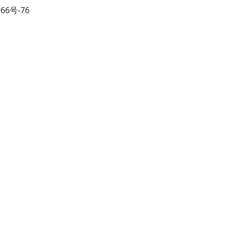
966号-76