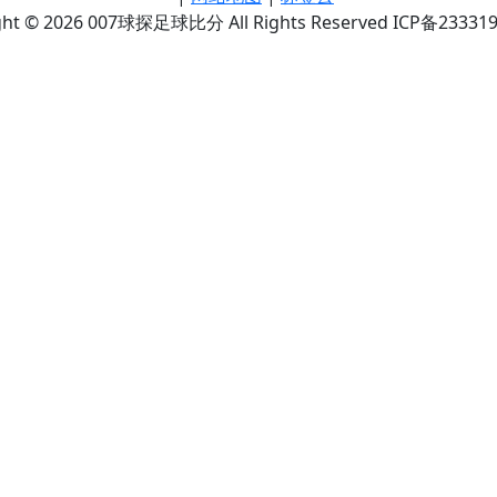
ght © 2026 007球探足球比分 All Rights Reserved ICP备23331